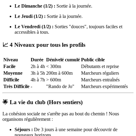
Le Dimanche (1/2) :
Sortie à la journée.
Le Jeudi (1/2) :
Sortie à la journée.
Le Vendredi (1/2) :
Sorties "douces", toujours faciles et
accessibles à tous.
📈 4 Niveaux pour tous les profils
Niveau
Durée
Dénivelé cumulé
Public cible
Facile
2h à 4h
< 300m
Débutants et reprise
Moyenne
3h à 5h
200m à 600m
Marcheurs réguliers
Difficile
4h à 7h
> 600m
Marcheurs entraînés
Très Difficile
-
"Rando de Jo"
Marcheurs expérimentés
🌟 La vie du club (Hors sentiers)
La cohésion sociale ne s'arrête pas au bout du chemin ! Nous
organisons régulièrement :
Séjours :
De 3 jours à une semaine pour découvrir de
nouveaux horizons.