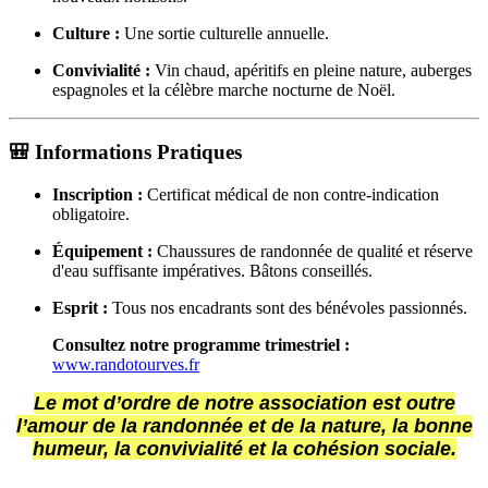
Culture :
Une sortie culturelle annuelle.
Convivialité :
Vin chaud, apéritifs en pleine nature, auberges
espagnoles et la célèbre marche nocturne de Noël.
🎒 Informations Pratiques
Inscription :
Certificat médical de non contre-indication
obligatoire.
Équipement :
Chaussures de randonnée de qualité et réserve
d'eau suffisante impératives. Bâtons conseillés.
Esprit :
Tous nos encadrants sont des bénévoles passionnés.
Consultez notre programme trimestriel :
www.randotourves.fr
Le mot d’ordre de notre association est outre
l’amour de la randonnée et de la nature,
la bonne
humeur, la convivialité et la cohésion sociale.