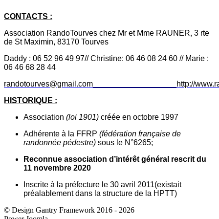
CONTACTS :
Association RandoTourves chez Mr et Mme RAUNER, 3 rte
de St Maximin, 83170 Tourves
Daddy : 06 52 96 49 97//
Christine: 06 46 08 24 60
// Marie :
06 46 68 28 44
randotourves@gmail.com___________________
http://www.r
HISTORIQUE :
Association
(loi 1901)
créée en octobre 1997
Adhérente à la FFRP
(fédération française de
randonnée pédestre)
sous le N°6265;
Reconnue association d’intérêt général rescrit du
11 novembre 2020
Inscrite à la préfecture le 30 avril 2011(existait
préalablement dans la structure de la HPTT)
© Design Gantry Framework 2016 - 2026
Power Joomla